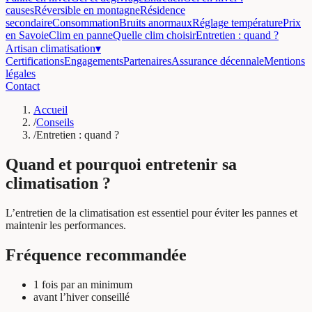
causes
Réversible en montagne
Résidence
secondaire
Consommation
Bruits anormaux
Réglage température
Prix
en Savoie
Clim en panne
Quelle clim choisir
Entretien : quand ?
Artisan climatisation
▾
Certifications
Engagements
Partenaires
Assurance décennale
Mentions
légales
Contact
Accueil
/
Conseils
/
Entretien : quand ?
Quand et pourquoi entretenir sa
climatisation ?
L’entretien de la climatisation est essentiel pour éviter les pannes et
maintenir les performances.
Fréquence recommandée
1 fois par an minimum
avant l’hiver conseillé