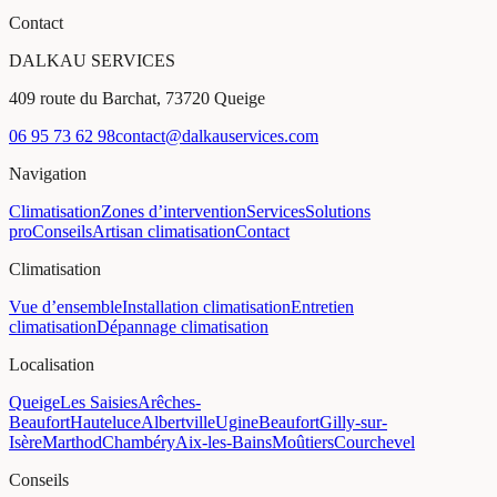
Contact
DALKAU SERVICES
409 route du Barchat, 73720 Queige
06 95 73 62 98
contact@dalkauservices.com
Navigation
Climatisation
Zones d’intervention
Services
Solutions
pro
Conseils
Artisan climatisation
Contact
Climatisation
Vue d’ensemble
Installation climatisation
Entretien
climatisation
Dépannage climatisation
Localisation
Queige
Les Saisies
Arêches-
Beaufort
Hauteluce
Albertville
Ugine
Beaufort
Gilly-sur-
Isère
Marthod
Chambéry
Aix-les-Bains
Moûtiers
Courchevel
Conseils