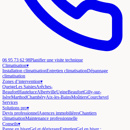
06 95 73 62 98
Planifier une visite technique
Climatisation
▾
Installation climatisation
Entretien climatisation
Dépannage
climatisation
Zones d’intervention
▾
Queige
Les Saisies
Arêches-
Beaufort
Hauteluce
Albertville
Ugine
Beaufort
Gilly-sur-
Isère
Marthod
Chambéry
Aix-les-Bains
Moûtiers
Courchevel
Services
Solutions pro
▾
Devis professionnel
Agences immobilières
Chantiers
climatisation
Maintenance professionnelle
Conseils
▾
Panne en hiver
Gel et dégivrage
Entretien
Gel en hiver :