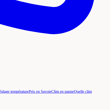
églage température
Prix en Savoie
Clim en panne
Quelle clim