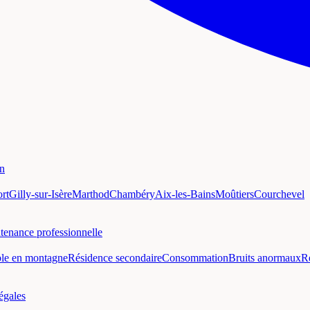
on
rt
Gilly-sur-Isère
Marthod
Chambéry
Aix-les-Bains
Moûtiers
Courchevel
tenance professionnelle
ble en montagne
Résidence secondaire
Consommation
Bruits anormaux
R
égales