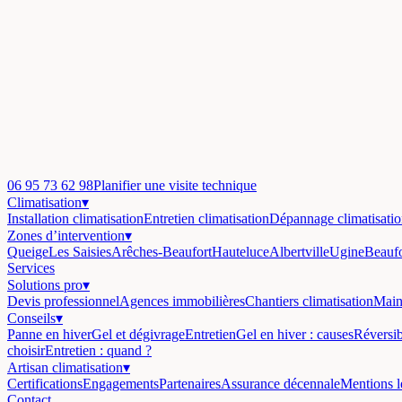
06 95 73 62 98
Planifier une visite technique
Climatisation
▾
Installation climatisation
Entretien climatisation
Dépannage climatisati
Zones d’intervention
▾
Queige
Les Saisies
Arêches-Beaufort
Hauteluce
Albertville
Ugine
Beaufo
Services
Solutions pro
▾
Devis professionnel
Agences immobilières
Chantiers climatisation
Main
Conseils
▾
Panne en hiver
Gel et dégivrage
Entretien
Gel en hiver : causes
Réversi
choisir
Entretien : quand ?
Artisan climatisation
▾
Certifications
Engagements
Partenaires
Assurance décennale
Mentions l
Contact