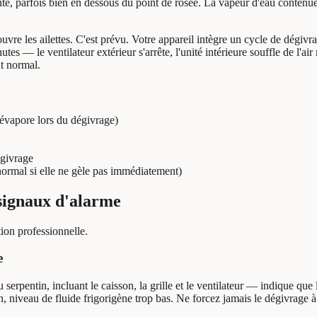
te, parfois bien en dessous du point de rosée. La vapeur d'eau contenue
ouvre les ailettes. C'est prévu. Votre appareil intègre un cycle de dégiv
tes — le ventilateur extérieur s'arrête, l'unité intérieure souffle de l'a
t normal.
'évapore lors du dégivrage)
égivrage
normal si elle ne gèle pas immédiatement)
signaux d'alarme
tion professionnelle.
e
rpentin, incluant le caisson, la grille et le ventilateur — indique que
n, niveau de fluide frigorigène trop bas. Ne forcez jamais le dégivrage à