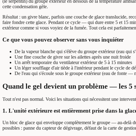
(le serpentin) du groupe extérieur en dessous de la température ambian
cette condensation gèle.
Résultat : un givre blanc, parfois une couche de glace translucide, rec
faire fondre cette glace. Pendant ce cycle — qui dure entre 5 et 15 minu
extérieur comme si vous voyiez de la fumée. Tout cela est parfaitemen
Ce que vous pouvez observer sans vous inquiéter
De la vapeur blanche qui s'élève du groupe extérieur (eau qui s
Une fine couche de givre sur les ailettes après une nuit froide
Un arrêt temporaire du ventilateur extérieur de 5 à 15 minutes
Un léger soufflage d'air tiède à l'intérieur pendant le cycle de d
De l'eau qui s'écoule sous le groupe extérieur (eau de fonte — 
Quand le gel devient un problème — les 5 
Tout n'est pas normal. Voici les situations qui nécessitent une interven
1. L'unité extérieure est entièrement prise dans la glac
Un bloc de glace qui enveloppe complètement le groupe — au-delà du se
possibles : panne du capteur de dégivrage, défaut de la carte de gestio