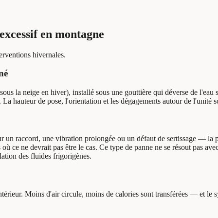
 excessif en montagne
erventions hivernales.
né
us la neige en hiver), installé sous une gouttière qui déverse de l'eau 
 La hauteur de pose, l'orientation et les dégagements autour de l'unité so
r un raccord, une vibration prolongée ou un défaut de sertissage — la pre
ce ne devrait pas être le cas. Ce type de panne ne se résout pas avec un 
lation des fluides frigorigènes.
 intérieur. Moins d'air circule, moins de calories sont transférées — et l