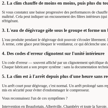
2. La clim chauffe de moins en moins, puis plus du to
Si vous constatez une baisse progressive des performances de chauffe s
maîtrisé. Cela peut indiquer un encrassement des filtres intérieurs (qui
réfrigérant.
3. L'eau de dégivrage gèle sous le groupe et forme un 
L'eau produite pendant le dégivrage doit pouvoir s'écouler librement. E
À terme, cette glace peut bloquer le ventilateur, ce qui déclenche une 
4. Des codes d'erreur clignotent sur l'unité intérieure
Un code d'erreur — souvent affiché par un clignotement spécifique du 
Chaque fabricant a son propre système : sans la documentation technique
5. La clim est à l'arrêt depuis plus d'une heure sans 
Un arrêt court pour dégivrage, c'est normal. Un arrêt prolongé sans rep
mis en sécurité pour éviter d'endommager le compresseur.
Vous reconnaissez l'un de ces symptômes ?
Intervention en Beaufortain, Albertville, Chambéry et toute la Savoie.