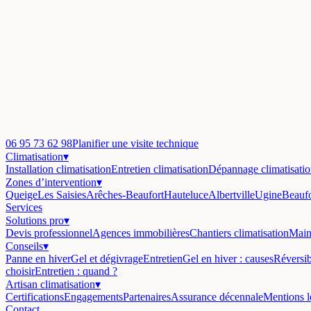
06 95 73 62 98
Planifier une visite technique
Climatisation
▾
Installation climatisation
Entretien climatisation
Dépannage climatisati
Zones d’intervention
▾
Queige
Les Saisies
Arêches-Beaufort
Hauteluce
Albertville
Ugine
Beaufo
Services
Solutions pro
▾
Devis professionnel
Agences immobilières
Chantiers climatisation
Main
Conseils
▾
Panne en hiver
Gel et dégivrage
Entretien
Gel en hiver : causes
Réversi
choisir
Entretien : quand ?
Artisan climatisation
▾
Certifications
Engagements
Partenaires
Assurance décennale
Mentions l
Contact