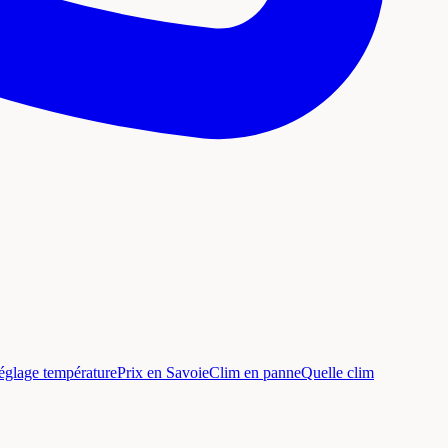
églage température
Prix en Savoie
Clim en panne
Quelle clim