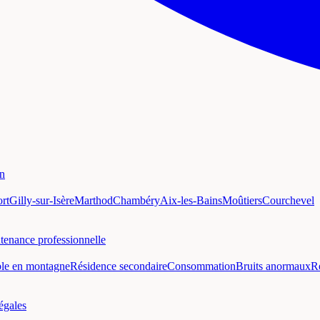
on
rt
Gilly-sur-Isère
Marthod
Chambéry
Aix-les-Bains
Moûtiers
Courchevel
tenance professionnelle
ble en montagne
Résidence secondaire
Consommation
Bruits anormaux
R
égales